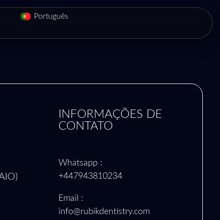
Русский
Português
Italiano
INFORMAÇÕES DE
CONTATO
Whatsapp :
AIO)
+447943810234
Email :
info@rubikdentistry.com