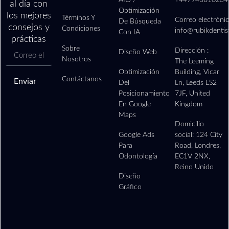
al día con
Optimización
los mejores
Términos Y
Correo electrónic
De Búsqueda
consejos y
Condiciones
info@rubikdentis
Con IA
prácticas
Sobre
Dirección :
Diseño Web
Nosotros
The Leeming
Optimización
Building, Vicar
Contáctanos
Enviar
Del
Ln, Leeds LS2
Posicionamiento
7JF, United
En Google
Kingdom
Maps
Domicilio
Google Ads
social: 124 City
Para
Road, Londres,
Odontología
EC1V 2NX,
Reino Unido
Diseño
Gráfico