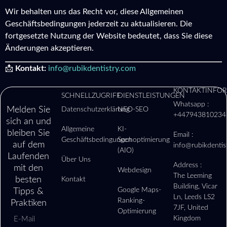
Wir behalten uns das Recht vor, diese Allgemeinen
Geschäftsbedingungen jederzeit zu aktualisieren. Die
fortgesetzte Nutzung der Website bedeutet, dass Sie diese
Änderungen akzeptieren.
📩
Kontakt:
info@rubikdentistry.com
KONTAKTINFO
SCHNELLZUGRIFF
DIENSTLEISTUNGEN
Whatsapp :
Melden Sie
Datenschutzerklärung
NEO-SEO
+447943810234
sich an und
Allgemeine
KI-
bleiben Sie
Email :
Geschäftsbedingungen
Suchoptimierung
auf dem
info@rubikdentis
(AIO)
Laufenden
Über Uns
Address :
mit den
Webdesign
The Leeming
besten
Kontakt
Building, Vicar
Google Maps-
Tipps &
Ln, Leeds LS2
Ranking-
Praktiken
7JF, United
Optimierung
Kingdom