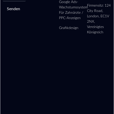
Google Ads-
Firmensitz: 124
Wachstumssystem
Senden
City Road,
Für Zahnärzte /
London, EC1V
PPC-Anzeigen
2NX,
Vereinigtes
Grafikdesign
Königreich