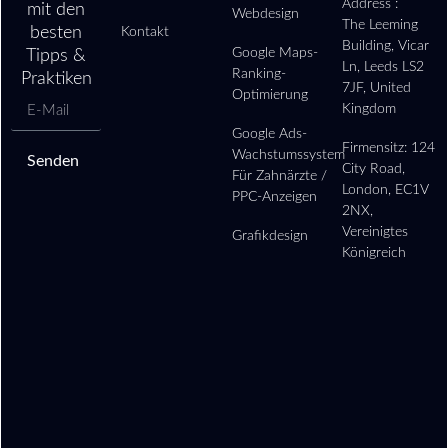
strategischer Partnerschaft.
Address :
mit den
Webdesign
The Leeming
besten
Kontakt
Building, Vicar
Google Maps-
Tipps &
Ln, Leeds LS2
Ranking-
Praktiken
7JF, United
Optimierung
Kingdom
Google Ads-
Firmensitz: 124
Wachstumssystem
Senden
City Road,
Für Zahnärzte /
London, EC1V
PPC-Anzeigen
2NX,
Vereinigtes
Grafikdesign
Königreich