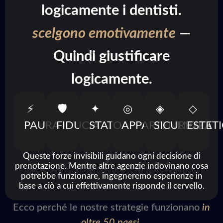
logicamente i dentisti.
scelgono emotivamente
—
Quindi giustificare
logicamente.
⚡
🛡
✦
◎
◈
◇
PAURA
FIDUCIA
STATO
APPARTENENTE
SICUREZZA
ESTET
Queste forze invisibili guidano ogni decisione di
prenotazione. Mentre altre agenzie indovinano cosa
potrebbe funzionare, ingegneremo esperienze in
base a ciò a cui effettivamente risponde il cervello.
Ecco perché le nostre strategie funzionano
in
oltre 50 paesi.