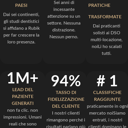
Sei anni di
PAESI
PRATICHE
incessante
Dai sei continenti,
attenzione su un
TRASFORMATE
gli studi dentistici
settore. Nessuna
Dai praticanti
si affidano a Rubik
distrazione.
solisti ai DSO
per far crescere la
Nessun perno.
multi-locazione,
loro presenza.
noiLi ho scalati
tutti.
1M+
94%
# 1
LEAD DEL
TASSO DI
CLASSIFICHE
PAZIENTE
FIDELIZZAZIONE
RAGGIUNTE
GENERATI
DEL CLIENTE
praticamente in ogni
non fa clic. non
I nostri clienti
mercato noiSiamo
impressioni. Umani
rimangono perché i
entrati, i nostri
reali che sono
risultati parlano più
clienti dominano le