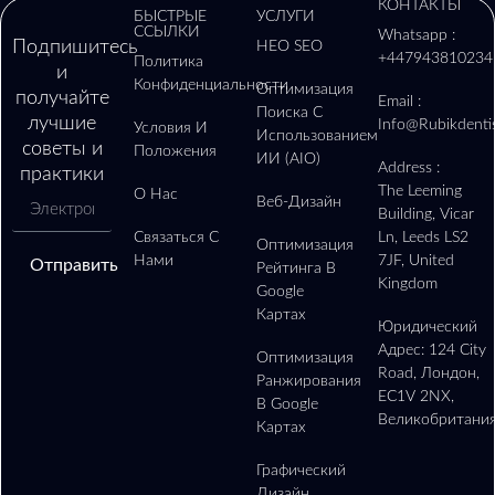
КОНТАКТЫ
БЫСТРЫЕ
УСЛУГИ
ССЫЛКИ
Whatsapp :
Подпишитесь
НЕО SEO
+447943810234
Политика
и
Конфиденциальности
Оптимизация
получайте
Email :
Поиска С
лучшие
Info@rubikdenti
Условия И
Использованием
советы и
Положения
ИИ (AIO)
Address :
практики
The Leeming
О Нас
Веб-Дизайн
Building, Vicar
Связаться С
Ln, Leeds LS2
Оптимизация
Нами
7JF, United
Отправить
Рейтинга В
Kingdom
Google
Картах
Юридический
Адрес: 124 City
Оптимизация
Road, Лондон,
Ранжирования
EC1V 2NX,
В Google
Великобритани
Картах
Графический
Дизайн